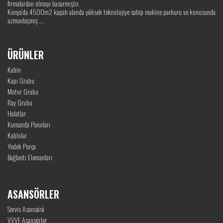
firmalardan olmayı basarmıştır.
Konya’da 4500m2 kapalı alanda yüksek teknolojiye sahip makine parkuru ve konusunda
uzmanlaşmış ...
ÜRÜNLER
Kabin
Kapı Grubu
Motor Grubu
Ray Grubu
Halatlar
Kumanda Panoları
Kablolar
Yedek Parça
Bağlantı Elemanları
ASANSÖRLER
Servis Asansörü
VVVF Asansörler