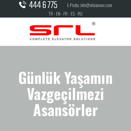
E-Posta: info@srlasansor.com
TR -
EN -
FR -
ES -
RU
Günlük Yaşamın
Vazgeçilmezi
Asansörler