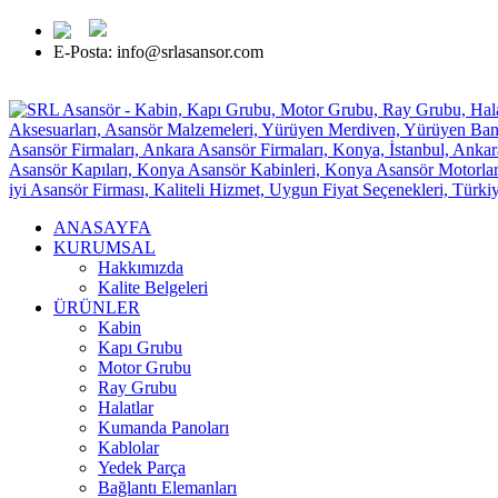
E-Posta: info@srlasansor.com
TR -
EN -
FR -
ES -
RU
ANASAYFA
KURUMSAL
Hakkımızda
Kalite Belgeleri
ÜRÜNLER
Kabin
Kapı Grubu
Motor Grubu
Ray Grubu
Halatlar
Kumanda Panoları
Kablolar
Yedek Parça
Bağlantı Elemanları