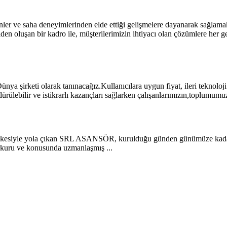
nler ve saha deneyimlerinden elde ettiği gelişmelere dayanarak sağlamakt
şiden oluşan bir kadro ile, müşterilerimizin ihtiyacı olan çözümlere her 
Dünya şirketi olarak tanınacağız.Kullanıcılara uygun fiyat, ileri teknoloj
rdürülebilir ve istikrarlı kazançları sağlarken çalışanlarımızın,toplumum
 ilkesiyle yola çıkan SRL ASANSÖR, kurulduğu günden günümüze kadar s
kuru ve konusunda uzmanlaşmış ...