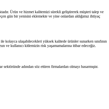
adır. Ürün ve hizmet kalitemizi sürekli geliştirerek müşteri talep ve
geçen gün bir yenisini eklemekte ve yine onlardan aldığımız ihtiyaç
i ile kolayca ulaşabilecekleri yüksek kalitede ürünler sunarken sınıfının
uzun ve kullanıcı kitlemizin risk yaşamamalarına itibar edeceğiz.
ektöründe adından söz ettiren firmalardan olmayı basarmıştır.