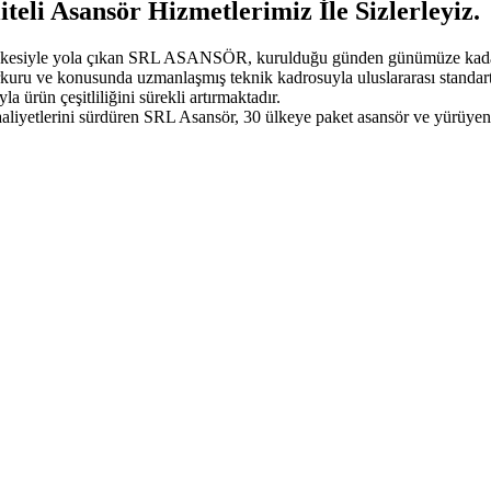
eli Asansör Hizmetlerimiz İle Sizlerleyiz.
 ilkesiyle yola çıkan SRL ASANSÖR, kurulduğu günden günümüze kadar s
uru ve konusunda uzmanlaşmış teknik kadrosuyla uluslararası standart
rün çeşitliliğini sürekli artırmaktadır.
iyetlerini sürdüren SRL Asansör, 30 ülkeye paket asansör ve yürüyen m