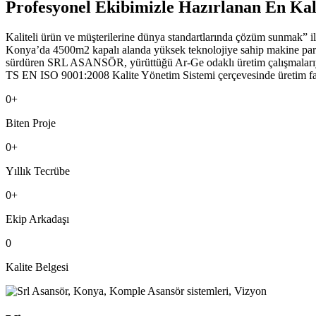
Profesyonel Ekibimizle Hazırlanan En Kalit
Kaliteli ürün ve müşterilerine dünya standartlarında çözüm sunmak”
Konya’da 4500m2 kapalı alanda yüksek teknolojiye sahip makine park
sürdüren SRL ASANSÖR, yürüttüğü Ar-Ge odaklı üretim çalışmalarıyla ü
TS EN ISO 9001:2008 Kalite Yönetim Sistemi çerçevesinde üretim faal
0
+
Biten Proje
0
+
Yıllık Tecrübe
0
+
Ekip Arkadaşı
0
Kalite Belgesi