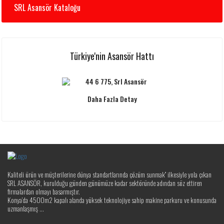
SRL Asansör Kataloğu
Türkiye'nin Asansör Hattı
Daha Fazla Detay
Kaliteli ürün ve müşterilerine dünya standartlarında çözüm sunmak” ilkesiyle yola çıkan
SRL ASANSÖR, kurulduğu günden günümüze kadar sektöründe adından söz ettiren
firmalardan olmayı basarmıştır.
Konya’da 4500m2 kapalı alanda yüksek teknolojiye sahip makine parkuru ve konusunda
uzmanlaşmış ...