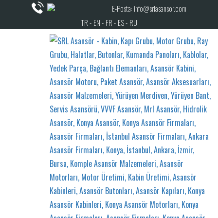
E-Posta: info@srlasansor.com
TR -
EN -
FR -
ES -
RU