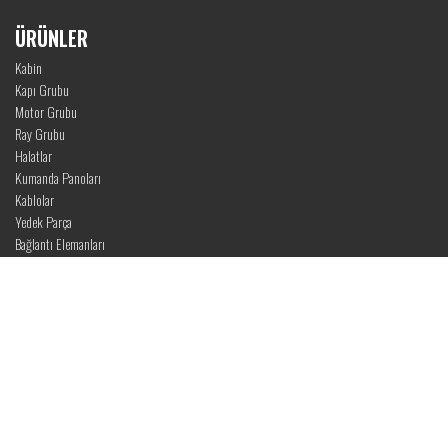
ÜRÜNLER
Kabin
Kapı Grubu
Motor Grubu
Ray Grubu
Halatlar
Kumanda Panoları
Kablolar
Yedek Parça
Bağlantı Elemanları
ASANSÖRLER
Servis Asansörü
VVVF Asansörler
MRL Asansörler
Hidrolik Asansörler