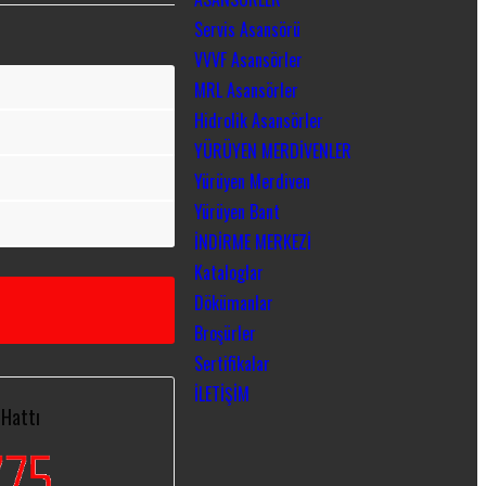
Servis Asansörü
VVVF Asansörler
MRL Asansörler
Hidrolik Asansörler
YÜRÜYEN MERDİVENLER
Yürüyen Merdiven
Yürüyen Bant
İNDİRME MERKEZİ
Kataloglar
Dökümanlar
Broşürler
Sertifikalar
İLETİŞİM
 Hattı