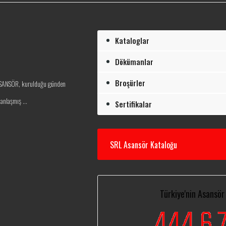
Kataloglar
Dökümanlar
Broşürler
L ASANSÖR, kurulduğu günden
nlaşmış ...
Sertifikalar
SRL Asansör Kataloğu
Türkiye'nin Asansör