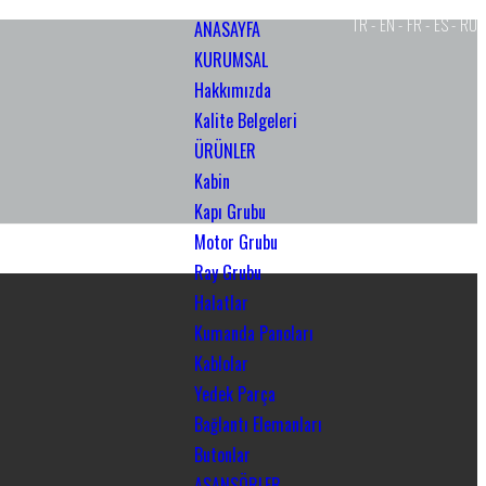
TR -
EN -
FR -
ES -
RU
ANASAYFA
KURUMSAL
Hakkımızda
Kalite Belgeleri
ÜRÜNLER
Kabin
Kapı Grubu
Motor Grubu
Ray Grubu
Halatlar
Kumanda Panoları
Kablolar
Yedek Parça
Bağlantı Elemanları
Butonlar
ASANSÖRLER