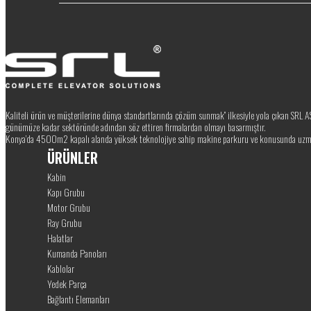
Kaliteli ürün ve müşterilerine dünya standartlarında çözüm sunmak” ilkesiyle yola çıkan SR
günümüze kadar sektöründe adından söz ettiren firmalardan olmayı basarmıştır.
Konya’da 4500m2 kapalı alanda yüksek teknolojiye sahip makine parkuru ve konusunda uzma
ÜRÜNLER
Kabin
Kapı Grubu
Motor Grubu
Ray Grubu
Halatlar
Kumanda Panoları
Kablolar
Yedek Parça
Bağlantı Elemanları