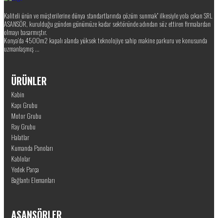
Kaliteli ürün ve müşterilerine dünya standartlarında çözüm sunmak” ilkesiyle yola çıkan SRL
ASANSÖR, kurulduğu günden günümüze kadar sektöründe adından söz ettiren firmalardan
olmayı basarmıştır.
Konya’da 4500m2 kapalı alanda yüksek teknolojiye sahip makine parkuru ve konusunda
uzmanlaşmış ...
ÜRÜNLER
Kabin
Kapı Grubu
Motor Grubu
Ray Grubu
Halatlar
Kumanda Panoları
Kablolar
Yedek Parça
Bağlantı Elemanları
ASANSÖRLER