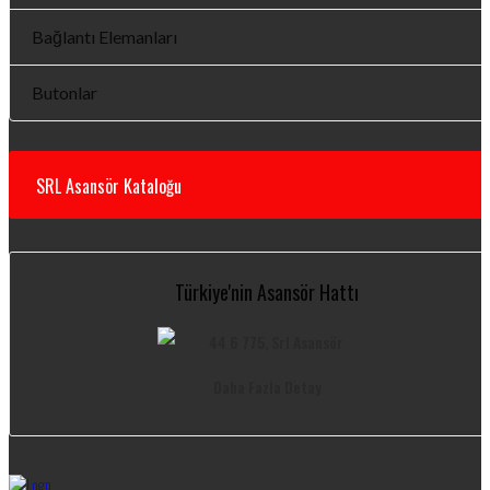
Bağlantı Elemanları
Butonlar
SRL Asansör Kataloğu
Türkiye'nin Asansör Hattı
Daha Fazla Detay