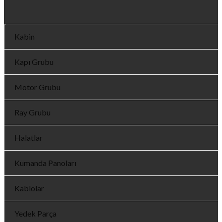
Kabin
Kapı Grubu
Motor Grubu
Ray Grubu
Halatlar
Kumanda Panoları
Kablolar
Yedek Parça