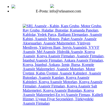
E-Posta: info@srlasansor.com
TR -
EN -
FR -
ES -
RU