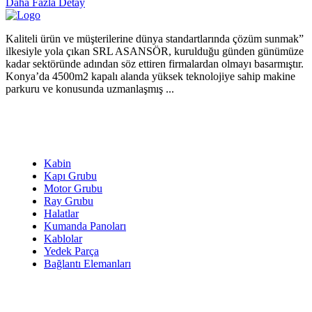
Daha Fazla Detay
Kaliteli ürün ve müşterilerine dünya standartlarında çözüm sunmak”
ilkesiyle yola çıkan SRL ASANSÖR, kurulduğu günden günümüze
kadar sektöründe adından söz ettiren firmalardan olmayı basarmıştır.
Konya’da 4500m2 kapalı alanda yüksek teknolojiye sahip makine
parkuru ve konusunda uzmanlaşmış ...
ÜRÜNLER
Kabin
Kapı Grubu
Motor Grubu
Ray Grubu
Halatlar
Kumanda Panoları
Kablolar
Yedek Parça
Bağlantı Elemanları
ASANSÖRLER