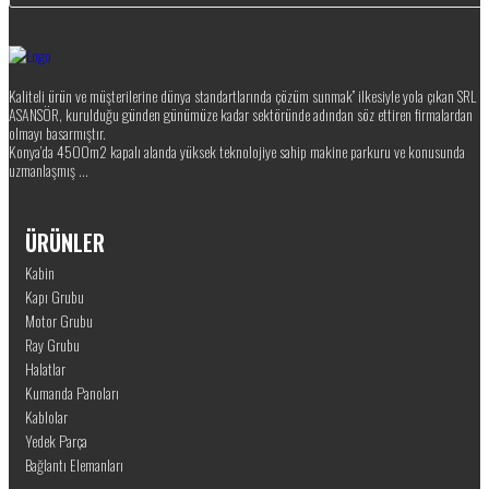
Kaliteli ürün ve müşterilerine dünya standartlarında çözüm sunmak” ilkesiyle yola çıkan SRL
ASANSÖR, kurulduğu günden günümüze kadar sektöründe adından söz ettiren firmalardan
olmayı basarmıştır.
Konya’da 4500m2 kapalı alanda yüksek teknolojiye sahip makine parkuru ve konusunda
uzmanlaşmış ...
ÜRÜNLER
Kabin
Kapı Grubu
Motor Grubu
Ray Grubu
Halatlar
Kumanda Panoları
Kablolar
Yedek Parça
Bağlantı Elemanları