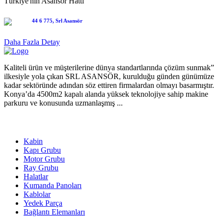
Türkiye'nin Asansör Hattı
Daha Fazla Detay
Kaliteli ürün ve müşterilerine dünya standartlarında çözüm sunmak”
ilkesiyle yola çıkan SRL ASANSÖR, kurulduğu günden günümüze
kadar sektöründe adından söz ettiren firmalardan olmayı basarmıştır.
Konya’da 4500m2 kapalı alanda yüksek teknolojiye sahip makine
parkuru ve konusunda uzmanlaşmış ...
ÜRÜNLER
Kabin
Kapı Grubu
Motor Grubu
Ray Grubu
Halatlar
Kumanda Panoları
Kablolar
Yedek Parça
Bağlantı Elemanları