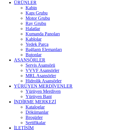
ÜRÜNLER
Kabin
Kapı Grubu
Motor Grubu
Ray Grubu
Halatlar
Kumanda Panoları
Kablolar
Yedek Parça
Bağlantı Elemanları
Butonlar
ASANSÖRLER
Servis Asansörü
VVVF Asansörler
MRL Asansörler
Hidrolik Asansörler
YÜRÜYEN MERDİVENLER
Yürüyen Merdiven
Yürüyen Bant
İNDİRME MERKEZİ
Kataloglar
Dökümanlar
Broşürler
Sertifikalar
İLETİŞİM