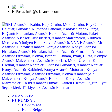
E-Posta: info@srlasansor.com
TR -
EN -
FR -
ES -
RU
ANASAYFA
KURUMSAL
Hakkımızda
Kalite Belgeleri