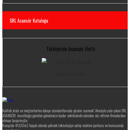
SRL Asansör Kataloğu
Türkiye'nin Asansör Hattı
Daha Fazla Detay
Kaliteli ürün ve müşterilerine dünya standartlarında çözüm sunmak” ilkesiyle yola çıkan SRL
ASANSÖR, kurulduğu günden günümüze kadar sektöründe adından söz ettiren firmalardan
olmayı basarmıştır.
Konya’da 4500m2 kapalı alanda yüksek teknolojiye sahip makine parkuru ve konusunda