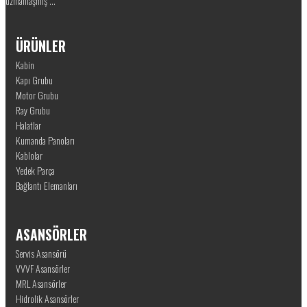
uzmanlaşmış ...
ÜRÜNLER
Kabin
Kapı Grubu
Motor Grubu
Ray Grubu
Halatlar
Kumanda Panoları
Kablolar
Yedek Parça
Bağlantı Elemanları
ASANSÖRLER
Servis Asansörü
VVVF Asansörler
MRL Asansörler
Hidrolik Asansörler