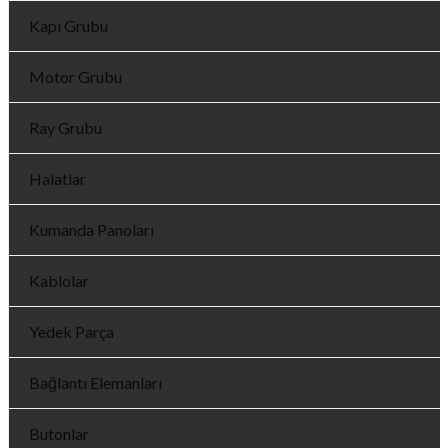
Kapı Grubu
Motor Grubu
Ray Grubu
Halatlar
Kumanda Panoları
Kablolar
Yedek Parça
Bağlantı Elemanları
Butonlar