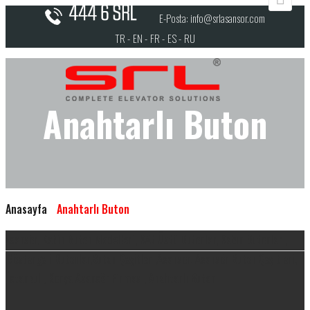
E-Posta: info@srlasansor.com
TR -
EN -
FR -
ES -
RU
Anahtarlı Buton
Anasayfa
Anahtarlı Buton