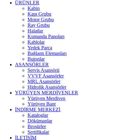
ÜRÜNLER
Kabin
Kapı Grubu
Motor Grubu
Ray Grubu
Halatlar
Kumanda Panoları
Kablolar
Yedek Parça
Bağlantı Elemanları
Butonlar
ASANSÖRLER
Servis Asansörü
VVVF Asansörler
MRL Asansörler
Hidrolik Asansörler
YÜRÜYEN MERDİVENLER
Yürüyen Merdiven
Yürüyen Bant
İNDİRME MERKEZİ
Kataloglar
Dökümanlar
Broşürler
Sertifikalar
İLETİŞİM