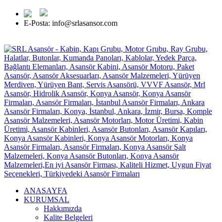
E-Posta: info@srlasansor.com
TR -
EN -
FR -
ES -
RU
ANASAYFA
KURUMSAL
Hakkımızda
Kalite Belgeleri