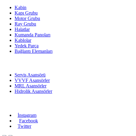
Kabin
Kapı Grubu
Motor Grubu
Ray Grubu
Halatlar
Kumanda Panoları
Kablolar
Yedek Parça
Bağlantı Elemanları
ASANSÖRLER
Servis Asansörü
VVVF Asansörler
MRL Asansörler
Hidrolik Asansörler
Bizi Takip Edin
İnstagram
Facebook
Twitter