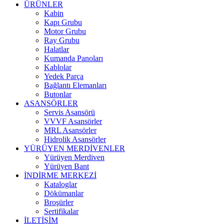
ÜRÜNLER
Kabin
Kapı Grubu
Motor Grubu
Ray Grubu
Halatlar
Kumanda Panoları
Kablolar
Yedek Parça
Bağlantı Elemanları
Butonlar
ASANSÖRLER
Servis Asansörü
VVVF Asansörler
MRL Asansörler
Hidrolik Asansörler
YÜRÜYEN MERDİVENLER
Yürüyen Merdiven
Yürüyen Bant
İNDİRME MERKEZİ
Kataloglar
Dökümanlar
Broşürler
Sertifikalar
İLETİŞİM