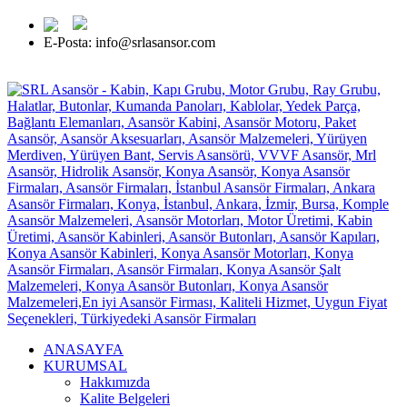
E-Posta: info@srlasansor.com
TR -
EN -
FR -
ES -
RU
ANASAYFA
KURUMSAL
Hakkımızda
Kalite Belgeleri