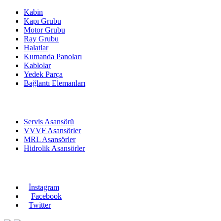
Kabin
Kapı Grubu
Motor Grubu
Ray Grubu
Halatlar
Kumanda Panoları
Kablolar
Yedek Parça
Bağlantı Elemanları
ASANSÖRLER
Servis Asansörü
VVVF Asansörler
MRL Asansörler
Hidrolik Asansörler
Bizi Takip Edin
İnstagram
Facebook
Twitter