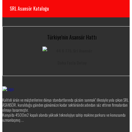
SRL Asansör Kataloğu
Türkiye'nin Asansör Hattı
Daha Fazla Detay
Kaliteli ürün ve müşterilerine dünya standartlarında çözüm sunmak” ilkesiyle yola çıkan SRL
ASANSÖR, kurulduğu günden günümüze kadar sektöründe adından söz ettiren firmalardan
olmayı basarmıştır.
Konya’da 4500m2 kapalı alanda yüksek teknolojiye sahip makine parkuru ve konusunda
uzmanlaşmış ...