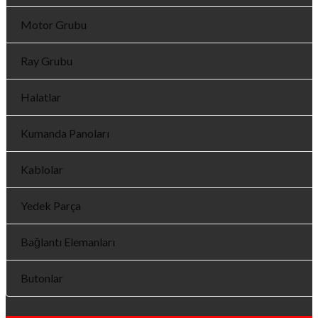
Motor Grubu
Ray Grubu
Halatlar
Kumanda Panoları
Kablolar
Yedek Parça
Bağlantı Elemanları
Butonlar