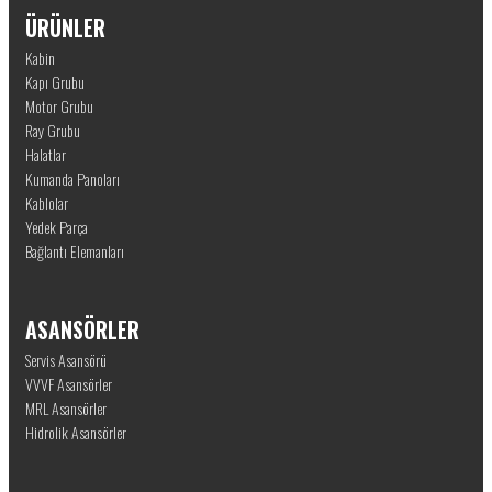
ÜRÜNLER
Kabin
Kapı Grubu
Motor Grubu
Ray Grubu
Halatlar
Kumanda Panoları
Kablolar
Yedek Parça
Bağlantı Elemanları
ASANSÖRLER
Servis Asansörü
VVVF Asansörler
MRL Asansörler
Hidrolik Asansörler