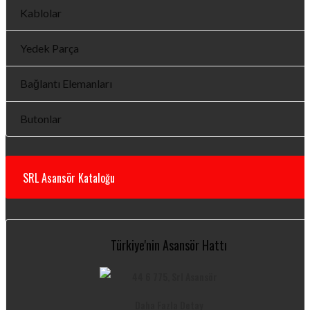
Kablolar
Yedek Parça
Bağlantı Elemanları
Butonlar
SRL Asansör Kataloğu
Türkiye'nin Asansör Hattı
Daha Fazla Detay