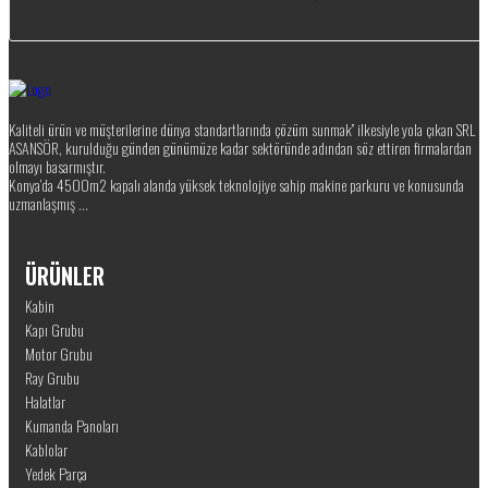
Kaliteli ürün ve müşterilerine dünya standartlarında çözüm sunmak” ilkesiyle yola çıkan SRL
ASANSÖR, kurulduğu günden günümüze kadar sektöründe adından söz ettiren firmalardan
olmayı basarmıştır.
Konya’da 4500m2 kapalı alanda yüksek teknolojiye sahip makine parkuru ve konusunda
uzmanlaşmış ...
ÜRÜNLER
Kabin
Kapı Grubu
Motor Grubu
Ray Grubu
Halatlar
Kumanda Panoları
Kablolar
Yedek Parça