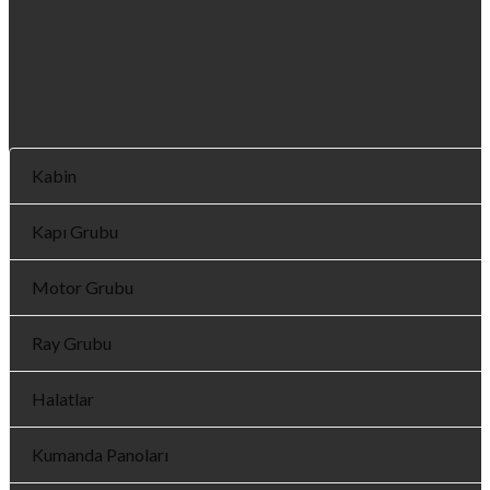
Kabin
Kapı Grubu
Motor Grubu
Ray Grubu
Halatlar
Kumanda Panoları